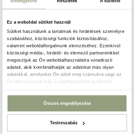
Beleegyezés
Részletek
A sütikről
08
.
August
2026
.
saturday
Ez a weboldal sütiket használ
ODCHOD
09
.
August
2026
.
Sütiket használunk a tartalmak és hirdetések személyre
szabásához, közösségi funkciók biztosításához,
sunday
valamint weboldalforgalmunk elemzéséhez. Ezenkívül
1
noc
közösségi média-, hirdető- és elemező partnereinkkel
megosztjuk az Ön weboldalhasználatra vonatkozó
adatait, akik kombinálhatják az adatokat más olyan
Zadajte počet hostí a izieb!
adatokkal, amelyeket Ön adott meg számukra vagy az
Ön által használt más szolgáltatásokból gyűjtöttek.
1
. IZBA
Nie je to nutné
Összes engedélyezése
Testreszabás
Dospelí