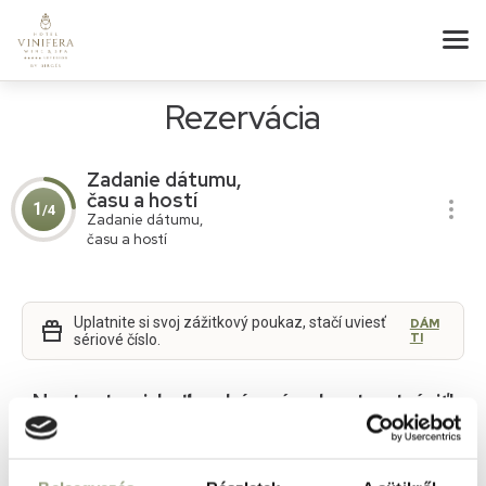
Rezervácia
Zadanie dátumu,
času a hostí
1
/4
Zadanie dátumu,
času a hostí
Uplatnite si svoj zážitkový poukaz, stačí uviesť
DÁM
TI
sériové číslo.
Nastavte si, koľko dní u nás chcete stráviť!
PRÍCHOD