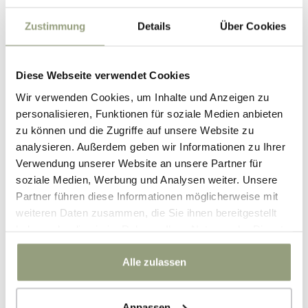
ANREISE
Zustimmung
Details
Über Cookies
08
.
August
2026
Saturday
Diese Webseite verwendet Cookies
ABREISE
Wir verwenden Cookies, um Inhalte und Anzeigen zu
09
.
August
2026
personalisieren, Funktionen für soziale Medien anbieten
Sunday
zu können und die Zugriffe auf unsere Website zu
1
Nacht
analysieren. Außerdem geben wir Informationen zu Ihrer
Verwendung unserer Website an unsere Partner für
soziale Medien, Werbung und Analysen weiter. Unsere
Partner führen diese Informationen möglicherweise mit
Geben Sie bitte die Anzahl der Gäste und
weiteren Daten zusammen, die Sie ihnen bereitgestellt
der Zimmer an!
haben oder die sie im Rahmen Ihrer Nutzung der Dienste
gesammelt haben.
1
. ZIMMER
Alle zulassen
Sind optional
Anpassen