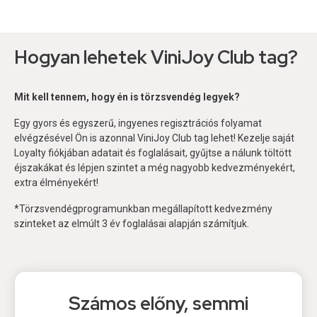
Hogyan lehetek ViniJoy Club tag?
Mit kell tennem, hogy én is törzsvendég legyek?
Egy gyors és egyszerű, ingyenes regisztrációs folyamat
elvégzésével Ön is azonnal ViniJoy Club tag lehet! Kezelje saját
Loyalty fiókjában adatait és foglalásait, gyűjtse a nálunk töltött
éjszakákat és lépjen szintet a még nagyobb kedvezményekért,
extra élményekért!
*Törzsvendégprogramunkban megállapított kedvezmény
szinteket az elmúlt 3 év foglalásai alapján számítjuk.
Számos előny, semmi