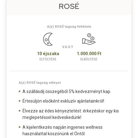
ROSÉ
A(z) ROSÉ tagság feltétele
VAGY
10 éjszaka
1.000.000 Ft
ELTÖLTÉSE
ELKÖLTÉSE
A(z) ROSÉ tagság előnyei
A szállásdíj összegéből 5% kedvezményt kap.
Értesüljön elsőként exkluzív ajánlatainkról!
Élvezze az édes kényeztetést: érkezéskor egy kis
meglepetéssel kedveskedünk!
A kijelentkezés napján ingyenes wellness
használattal köszönünk el Öntől