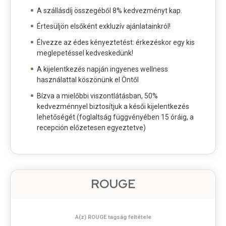
A szállásdíj összegéből 8% kedvezményt kap.
Értesüljön elsőként exkluzív ajánlatainkról!
Élvezze az édes kényeztetést: érkezéskor egy kis
meglepetéssel kedveskedünk!
A kijelentkezés napján ingyenes wellness
használattal köszönünk el Öntől
Bízva a mielőbbi viszontlátásban, 50%
kedvezménnyel biztosítjuk a késői kijelentkezés
lehetőségét (foglaltság függvényében 15 óráig, a
recepción előzetesen egyeztetve)
ROUGE
A(z) ROUGE tagság feltétele