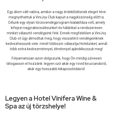
Egy álom vált valóra, amikor a nagy érdeklődésnek eleget téve
megnyithattuk a ViniJoy Club kapuit a nagyközönség előtt is.
Célunk egy olyan törzsvendégprogram kialakítása volt, amely
kifejezi nagyrabecsülésünket és hálánkat a rendszeresen
minket választó vendégeink felé. Ennek megfelelően a ViniJoy
Club-ot úgy álmodtuk meg, hogy visszatérő vendégeinknek
kedvezhessünk vele: minél többször választja Hotelünket, annál
több extra kedvezménnyel, élménnyel ajándékozzuk meg!
Folyamatosan azon dolgozunk, hogy Ön mindig szívesen
látogasson el hozzánk: legyen szó akár egy rövid kiruccanásról,
akár egy hosszabb kikapcsolódásról.
Legyen a Hotel Vinifera Wine &
Spa az új törzshelye!