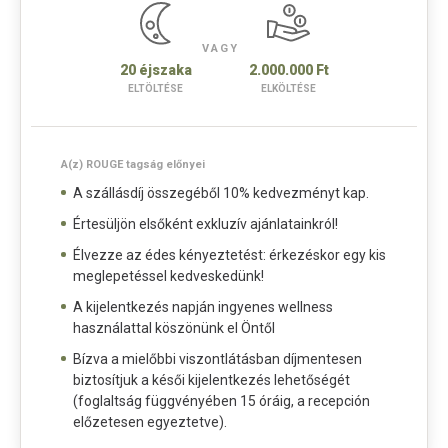
VAGY
20 éjszaka
2.000.000 Ft
ELTÖLTÉSE
ELKÖLTÉSE
A(z) ROUGE tagság előnyei
A szállásdíj összegéből 10% kedvezményt kap.
Értesüljön elsőként exkluzív ajánlatainkról!
Élvezze az édes kényeztetést: érkezéskor egy kis
meglepetéssel kedveskedünk!
A kijelentkezés napján ingyenes wellness
használattal köszönünk el Öntől
Bízva a mielőbbi viszontlátásban díjmentesen
biztosítjuk a késői kijelentkezés lehetőségét
(foglaltság függvényében 15 óráig, a recepción
előzetesen egyeztetve).