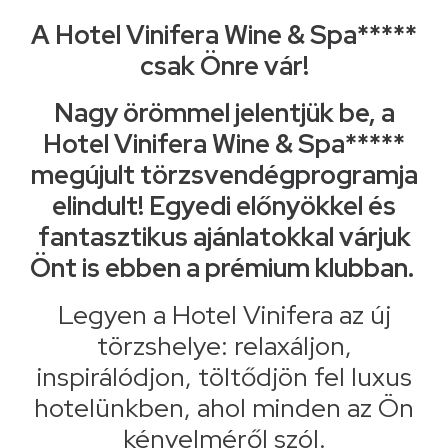
A Hotel Vinifera Wine & Spa*****
csak Önre vár!
Nagy örömmel jelentjük be, a
Hotel Vinifera Wine & Spa*****
megújult törzsvendégprogramja
elindult! Egyedi előnyökkel és
fantasztikus ajánlatokkal várjuk
Önt is ebben a prémium klubban.
Legyen a Hotel Vinifera az új
törzshelye: relaxáljon,
inspirálódjon, töltődjön fel luxus
hotelünkben, ahol minden az Ön
kényelméről szól.