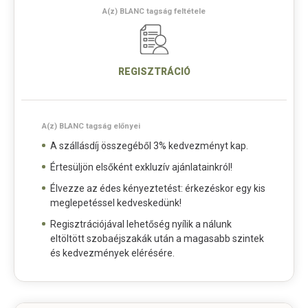
A(z) BLANC tagság feltétele
REGISZTRÁCIÓ
A(z) BLANC tagság előnyei
A szállásdíj összegéből 3% kedvezményt kap.
Értesüljön elsőként exkluzív ajánlatainkról!
Élvezze az édes kényeztetést: érkezéskor egy kis
meglepetéssel kedveskedünk!
Regisztrációjával lehetőség nyílik a nálunk
eltöltött szobaéjszakák után a magasabb szintek
és kedvezmények elérésére.