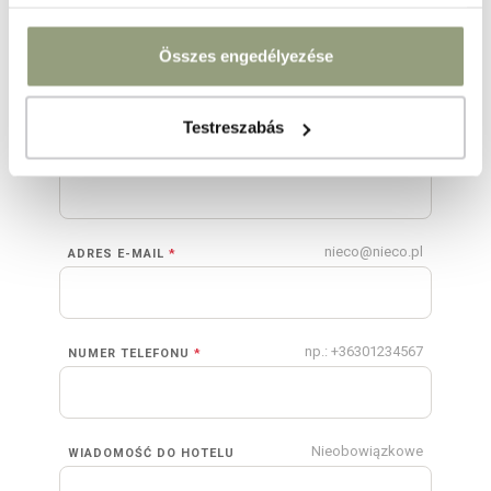
Jako firma proszę o ofertę
Összes engedélyezése
NAZWISKO
*
Testreszabás
IMIĘ
*
nieco@nieco.pl
ADRES E-MAIL
*
np.: +36301234567
NUMER TELEFONU
*
Nieobowiązkowe
WIADOMOŚĆ DO HOTELU