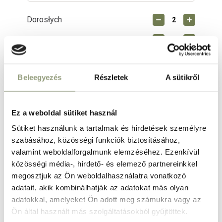
Dorosłych
Dzieci
DODAJ POKÓJ
Beleegyezés
Részletek
A sütikről
Posiadam kod promocyjny
Ez a weboldal sütiket használ
Sütiket használunk a tartalmak és hirdetések személyre
szabásához, közösségi funkciók biztosításához,
valamint weboldalforgalmunk elemzéséhez. Ezenkívül
Dane osobowe
közösségi média-, hirdető- és elemező partnereinkkel
Poniższe dane pomogą nam skontaktować się z Państwem
megosztjuk az Ön weboldalhasználatra vonatkozó
i zidentyfikować Państwa podczas odprawy.
adatait, akik kombinálhatják az adatokat más olyan
adatokkal, amelyeket Ön adott meg számukra vagy az
Ön által használt más szolgáltatásokból gyűjtöttek.