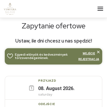
Zapytanie ofertowe
Ustaw, ile dni chcesz u nas spędzić!
WEJŚCIE
Egyedi előnyök és kedvezmények
törzsvendégeinknek.
REJESTRACJA
PRZYJAZD
08
.
August
2026
.
saturday
ODEJŚCIE