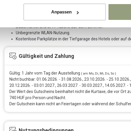
Unbegrenzte Nutzung des 2.000 m² großen Wellnessbereichs 
Nutzung des Fitnessraums.
Anpassen
Hochwertige Kosmetikartikel im Zimmer.
Tägliches Kaffee- und Tee-Set auf dem Zimmer.
Bademantel und SPA-Tasche auf dem Zimmer.
Unbegrenzte WLAN-Nutzung.
Kostenlose Parkplätze in der Tiefgarage des Hotels oder auf 
Gültigkeit und Zahlung
Gültig: 1 Jahr vom Tag der Ausstellung
( am Mo, Di, Mi, Do, So )
Nicht buchbar: 01.06.2026. - 31.08.2026., 23.10.2026. - 25.10.2026.,
20.12.2026. - 03.01.2027., 26.03.2027. - 30.03.2027., 14.05.2027. - 
Der Wert des Gutscheins beinhaltet nicht die Kurtaxe, die vor Ort zu
740 HUF pro Person und Nacht.
Der Gutschein kann nicht an Feiertagen oder während der Schulfer
Nutzungsbedingungen