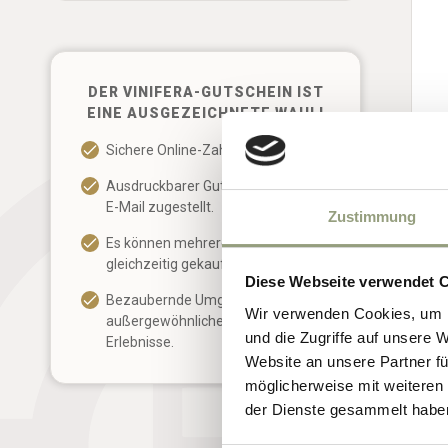
DER VINIFERA-GUTSCHEIN IST
EINE AUSGEZEICHNETE WAHL!
Sichere Online-Zahlung.
Ausdruckbarer Gutschein wird per
E-Mail zugestellt.
Zustimmung
Es können mehrere Gutscheine
gleichzeitig gekauft werden.
Diese Webseite verwendet 
Bezaubernde Umgebung und
Wir verwenden Cookies, um I
außergewöhnliche gastronomische
und die Zugriffe auf unsere 
Erlebnisse.
Website an unsere Partner fü
möglicherweise mit weiteren
der Dienste gesammelt habe