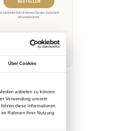
BESTELLEN
Im nächsten Schritt können Sie den Gutschein
personalisieren.
in Jahr Einlösungsfrist.
er Gutschein ist von Sonntag bis
onnerstag gültig.
Über Cookies
rie Superior.
 Medien anbieten zu können
hrer Verwendung unserer
 führen diese Informationen
ie im Rahmen Ihrer Nutzung
ung eines Sommeliers (begrenzte