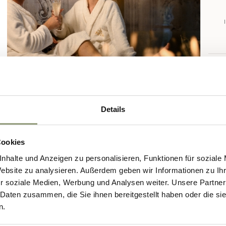
E
D
D
Details
Der Gutschein beinhaltet
Cookies
Eine Übernachtung für zwei Gäste in einem Zimmer der Katego
nhalte und Anzeigen zu personalisieren, Funktionen für soziale
Begrüßungsgetränk an der Hotelbar am Tag der Ankunft.
Website zu analysieren. Außerdem geben wir Informationen zu I
Willkommensgeschenk auf dem Zimmer.
r soziale Medien, Werbung und Analysen weiter. Unsere Partner
Frühstücksbuffet mit reichhaltiger Auswahl.
 Daten zusammen, die Sie ihnen bereitgestellt haben oder die s
Abendessen im Restaurant DELICIOSA.
n.
Wein des Tages, Weinverkostung am Nachmittag unter Anleit
Verfügbarkeit).